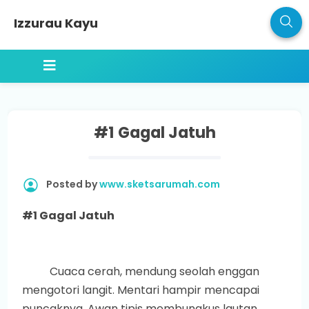
Izzurau Kayu
#1 Gagal Jatuh
Posted by
www.sketsarumah.com
#1 Gagal Jatuh
Cuaca cerah, mendung seolah enggan
mengotori langit. Mentari hampir mencapai
puncaknya. Awan tipis membungkus lautan