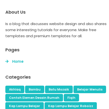
About Us
Is a blog that discusses website design and also shares
some interesting tutorials for everyone. Make free
templates and premium templates for all.
Pages
Home
Categories
Akhlaq
Bambu
Batu Mozaik
Belajar Menulis
Contoh Elemen Desain Rumah
Fiqih
Kap Lampu Belajar
Kap Lampu Belajar Roboizz